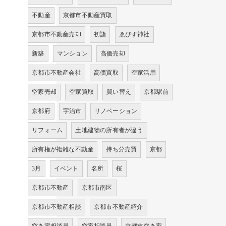
不動産
京都市不動産買取
京都市不動産売却
初詣
ゑびす神社
新築
マンション
高価売却
京都市不動産会社
高価買取
空家活用
空家売却
空家買取
買い替え
京都駅前
京都府
宇治市
リノベーション
リフォーム
土地建物の所有者が違う
所有権が複雑な不動産
持ち分売買
京都
3月
イベント
名所
桜
京都市不動産
京都市南区
京都市不動産相談
京都市不動産紹介