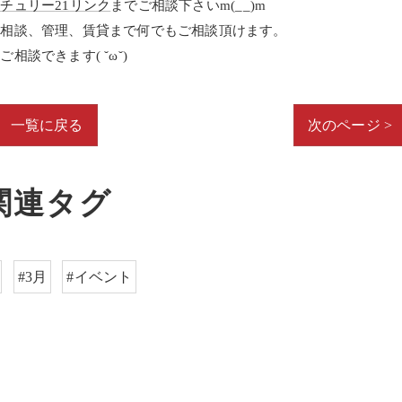
ンチュリー
21
リンク
までご相談下さい
m(__)m
の相談、管理、賃貸まで何でもご相談頂けます。
らご相談できます
( ˘ω˘)
一覧に戻る
次のページ >
関連タグ
#3月
#イベント